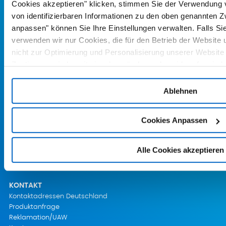
Cookies akzeptieren" klicken, stimmen Sie der Verwendung 
Investoren
Presse
von identifizierbaren Informationen zu den oben genannten 
Impressum
anpassen" können Sie Ihre Einstellungen verwalten. Falls Sie
Datenschutz
verwenden wir nur Cookies, die für den Betrieb der Website u
Cookie-Einstellungen
nicht zur Optimierung und Personalisierung unserer Website 
Cookie-Richtlinien
Zustimmung jederzeit einsehen, ändern oder widerrufen, inde
Nutzungsbedingungen
auf "Cookie-Einstellungen" klicken.
SUPPORT
Ablehnen
Anfragenformular
Meldung UAW & Reklamationen
Cookies Anpassen
Veranstaltungen
Fach-/Gebrauchsinformationen
Klinische Studien
Alle Cookies akzeptieren
Suche
Logout
KONTAKT
Kontaktadressen Deutschland
Produktanfrage
Reklamation/UAW