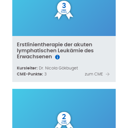
3
Erstlinientherapie der akuten
lymphatischen Leukämie des
Erwachsenen
Kursleiter:
Dr. Nicola Gökbuget
CME-Punkte:
3
zum CME
2