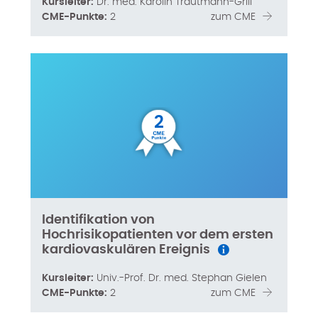
Kursleiter:
Dr. med. Karolin Trautmann-Grill
CME-Punkte:
2
zum CME
2
Identifikation von
Hochrisikopatienten vor dem ersten
kardiovaskulären Ereignis
Kursleiter:
Univ.-Prof. Dr. med. Stephan Gielen
CME-Punkte:
2
zum CME